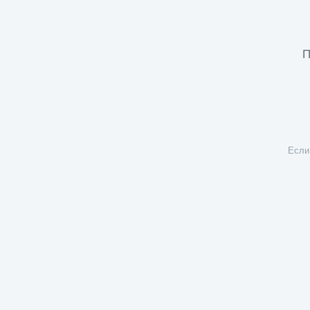
П
Если 